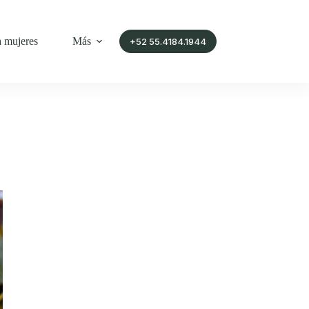
a mujeres
Más
+52 55.4184.1944