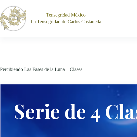
Saltar
al
contenido
Tensegridad México
La Tensegridad de Carlos Castaneda
Percibiendo Las Fases de la Luna – Clases
Serie de 4 Cla