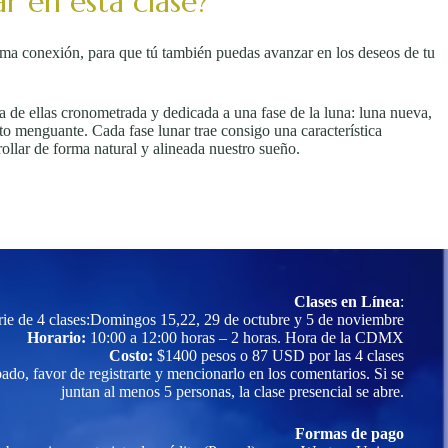
r en esta clase?
sma conexión, para que tú también puedas avanzar en los deseos de tu
 de ellas cronometrada y dedicada a una fase de la luna: luna nueva,
rto menguante. Cada fase lunar trae consigo una característica
rollar de forma natural y alineada nuestro sueño.
Clases en Línea
:
rie de 4 clases:Domingos 15,22, 29 de octubre y 5 de noviembre
Horario:
10:00 a 12:00 horas – 2 horas. Hora de la CDMX
Costo:
$1400 pesos o 87 USD por las 4 clases
bado, favor de registrarte y mencionarlo en los comentarios. Si se
juntan al menos 5 personas, la clase presencial se abre.
Formas de pago