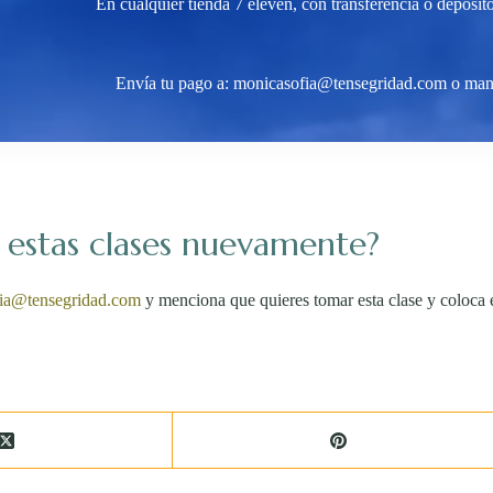
En cualquier tienda 7 eleven, con transferencia o depósit
Envía tu pago a: monicasofia@tensegridad.com o man
n estas clases nuevamente?
ia@tensegridad.com
y menciona que quieres tomar esta clase y coloca 