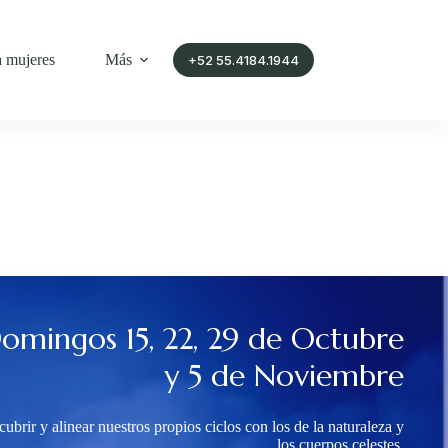
a mujeres
Más
+52 55.4184.1944
omingos 15, 22, 29 de Octubre
y 5 de Noviembre
ubrir y alinear nuestros propios ciclos con los de la naturaleza y
los cuerpos celestes,