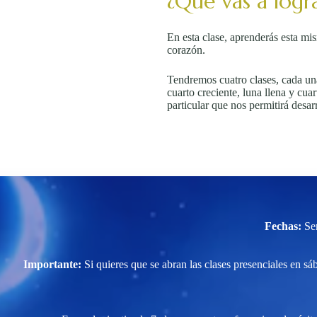
¿Qué vas a logra
En esta clase, aprenderás esta mi
corazón.
Tendremos cuatro clases, cada una
cuarto creciente, luna llena y cua
particular que nos permitirá desar
Fechas:
Se
Importante:
Si quieres que se abran las clases presenciales en sá